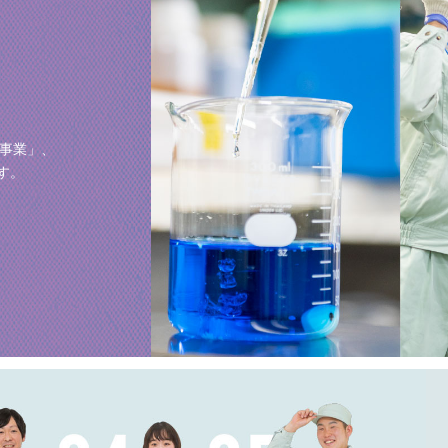
事業」、
す。